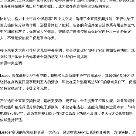
尔以立异的空调技能和全球化的市场布局赢得了国内外顾客的信任；而格力则以其全
直流变频技能和杰出的节能能效比，成为很多家庭和商业场所的首选。
比如说，格力中央空调K+风静享1匹中央空调，选用了全直流变频技能，不仅供给了
更安稳的制冷制热作用，还显著降低了能耗。装备的高温净菌自洁体系有用去除空气
中的细菌和灰尘，保障家人的健康。智能温湿度操控体系保证室内环境一直舒适迷
人，不管是炽热夏日仍是寒冷冬天。
接下来要为大家引荐的这几款中央空调，能否满意你的期待？它们将如安在功能、规
划和用户体会上给你带来全新的感受？让我们一同揭晓。
新疆中央空调
Leader海尔商用5匹中央空调，我购买后深
新疆中央空调
感满意。其超强的制冷才能
让我在炎热夏日里享用到室内的清凉，即使在室外温度高达60°C的极点条件下，仍能
坚持安稳运转，冷暖全年无忧。
产品选用全直流变频技能，运转更安稳、更节能，全面提升了空调功能。装备智能除
霜功能和精准调理冷媒的电子膨胀阀，不仅省电省心，还能有用延伸运用寿命，节约
电费875度/年*。高效散热规划保证在43°C高温下功能不衰减，冬天-30°C低温制热
依然坚持舒适。
Leader空调的智能操控更是一大亮点，经过智家APP实现远程开关机，方便快捷。全