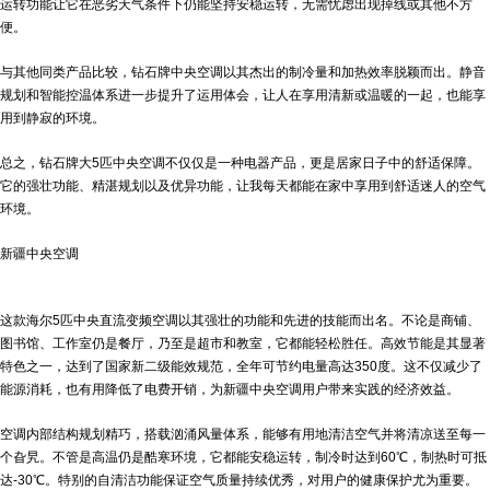
运转功能让它在恶劣天气条件下仍能坚持安稳运转，无需忧虑出现掉线或其他不方
便。
与其他同类产品比较，钻石牌中央空调以其杰出的制冷量和加热效率脱颖而出。静音
规划和智能控温体系进一步提升了运用体会，让人在享用清新或温暖的一起，也能享
用到静寂的环境。
总之，钻石牌大5匹中央空调不仅仅是一种电器产品，更是居家日子中的舒适保障。
它的强壮功能、精湛规划以及优异功能，让我每天都能在家中享用到舒适迷人的空气
环境。
新疆中央空调
这款海尔5匹中央直流变频空调以其强壮的功能和先进的技能而出名。不论是商铺、
图书馆、工作室仍是餐厅，乃至是超市和教室，它都能轻松胜任。高效节能是其显著
特色之一，达到了国家新二级能效规范，全年可节约电量高达350度。这不仅减少了
能源消耗，也有用降低了电费开销，为
新疆中央空调
用户带来实践的经济效益。
空调内部结构规划精巧，搭载汹涌风量体系，能够有用地清洁空气并将清凉送至每一
个旮旯。不管是高温仍是酷寒环境，它都能安稳运转，制冷时达到60℃，制热时可抵
达-30℃。特别的自清洁功能保证空气质量持续优秀，对用户的健康保护尤为重要。