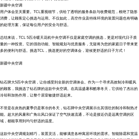
新疆中央空调
用户体会至关重要。TCL重视细节，供给了透明的服务条款与收费规范，根绝了隐形
消费，让顾客定心挑选与运用。不仅如此，高空作业及特殊环境的装置问题也有明确
的处理方案，保证每位用户的安全与舒适。
总结来说，TCL 5匹冷暖天花机中央空调不仅是家庭空调的挑选，更是对现代日子质
量的一种投资。它的强劲功能、智能规划与优质服务，无疑将为您的家庭日子带来更
多的便利与舒适。挑选TCL，挑选更好的空调体会，迎候更舒适的日子方式！
新疆中央空调
钻石牌大5匹中央空调，让你感受到全新的空调体会。作为一个寻求高效制冷和暖风
的顾客，我挑选了钻石牌的这款中央空调。在高温盛暑和酷寒冬天，它供给了杰出的
冷却和加热作用，让整个居室敏捷舒适起来。
不管是在炎热的夏季仍是寒冷的冬天，钻石牌中央空调展示出其强壮的制冷和制热才
能。超大的风量和广角出风口保证了空气快速流通，不论是接近仍是远离空调的区
域，都能享用到均匀舒适的温度。
这款中央空调规划精巧，装置灵活，能够满意各种寓居环境的需求。智能除霜和宽温