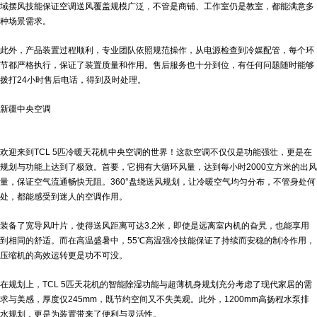
域摆风技能保证空调送风覆盖规模广泛，不管是商铺、工作室仍是教室，都能满意多
种场景需求。
此外，产品装置过程顺利，专业团队依照规范操作，从电源检查到冷媒配管，每个环
节都严格执行，保证了装置质量和作用。售后服务也十分到位，有任何问题随时能够
拨打24小时售后电话，得到及时处理。
新疆中央空调
欢迎来到TCL 5匹冷暖天花机中央空调的世界！这款空调不仅仅是功能强壮，更是在
规划与功能上达到了极致。首要，它拥有大循环风量，达到每小时2000立方米的出风
量，保证空气流通畅快无阻。360°盘绕送风规划，让冷暖空气均匀分布，不管身处何
处，都能感受到迷人的空调作用。
装备了宽导风叶片，使得送风距离可达3.2米，即使是远离室内机的旮旯，也能享用
到相同的舒适。而在高温盛暑中，55℃高温强冷技能保证了持续而安稳的制冷作用，
压缩机的高效运转更是功不可没。
在规划上，TCL 5匹天花机的智能除湿功能与超薄机身规划充分考虑了现代家居的需
求与美感，厚度仅245mm，既节约空间又不失美观。此外，1200mm高扬程水泵排
水规划，更是为装置带来了便利与灵活性。