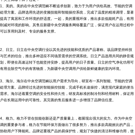
1、美的。美的在中央空调范畴不断追求创新，致力于为用户供给高效、节能的空调
处理方案。品牌选用先进的变频技能和智能操控系统，完成了温度的精准调理，显著
提高了寓居和工作环境的舒适度。一起，美的重视环保，推出多款低能耗产品，有用
削减对环境的影响。其售后
新疆中央空调
服务网络覆盖广泛，保证用户在运用过程中
可以享用到及时、专业的服务支撑。
2、日立。日立在中央空调行业以其先进的技能和优质的产品著称。该品牌坚持科技
与艺术的结合，推出多种适应不同场景需求的空调系统。日立产品选用共同的静音规
划，即便在高速运转下也能坚持安静，提高用户的日子质量。日立的空气净化功用可
有用去除空气中的有害物质，为
新疆中央空调
用户供给新鲜健康的室内环境。
3、海尔。海尔在中央空调范畴以用户需求为导向，研宣布一系列智能、节能的空调
处理方案。品牌经过先进的智能操控技能，完成手机长途操控，满意现代家庭的便当
需求。海尔还着重空调的安全性和持久性，研发高标准的制冷剂和经用材料，保证用
户在长期运用中的可靠性。其完善的售后服务进一步增强了品牌信任度。
4、格力。格力不管在技能创新还是产质量量上，都展现出强大的实力。作为中央空
调的重要参与者，格力在节能环保方面做出了很多努力，推出多款高能效比的产品，
协助用户下降能耗。品牌还重视产品的易保护性，规划了快捷的清洁和维修功用，使