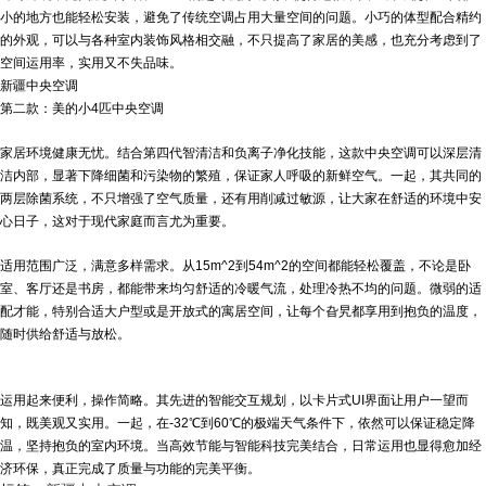
小的地方也能轻松安装，避免了传统空调占用大量空间的问题。小巧的体型配合精约
的外观，可以与各种室内装饰风格相交融，不只提高了家居的美感，也充分考虑到了
空间运用率，实用又不失品味。
新疆中央空调
第二款：美的小4匹中央空调
家居环境健康无忧。结合第四代智清洁和负离子净化技能，这款中央空调可以深层清
洁内部，显著下降细菌和污染物的繁殖，保证家人呼吸的新鲜空气。一起，其共同的
两层除菌系统，不只增强了空气质量，还有用削减过敏源，让大家在舒适的环境中安
心日子，这对于现代家庭而言尤为重要。
适用范围广泛，满意多样需求。从15m^2到54m^2的空间都能轻松覆盖，不论是卧
室、客厅还是书房，都能带来均匀舒适的冷暖气流，处理冷热不均的问题。微弱的适
配才能，特别合适大户型或是开放式的寓居空间，让每个旮旯都享用到抱负的温度，
随时供给舒适与放松。
运用起来便利，操作简略。其先进的智能交互规划，以卡片式UI界面让用户一望而
知，既美观又实用。一起，在-32℃到60℃的极端天气条件下，依然可以保证稳定降
温，坚持抱负的室内环境。当高效节能与智能科技完美结合，日常运用也显得愈加经
济环保，真正完成了质量与功能的完美平衡。