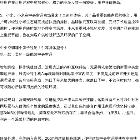
得用户在运用过程中愈加省心。格力的商场反馈一向较好，用户评价较高。
5、小米。小米在中央空调商场带来了全新的体验，其产品着重智能家居的整合，用
户可以经过小米生态链完成超快捷的操控。品牌依托互联网技能，完成了长途监控和
调控，便利用户随时随地办理室内温度。小米着重对环境的友爱，其空调产品在规划
上重视节能，旨在为客户供给既舒适又环保的日子空间。
中央空调哪个牌子过硬？引荐具体型号！
第一款：美的一级能效中央空调
智能操控，操作快捷舒适。运用先进的WiFi互联科技，无需再依靠繁琐的
新疆中央空
调
遥控器，只需经过手机App就能随时随地掌控室内温度。不管是提前设置开关还是
调理温度，皆可轻松完成，为日子带来极大的便当。家庭日子中，不管何时何地，都
可以随心所欲享用抱负的冷暖环境。
静音规划，营建安静气氛。引进精控温三维风温智控技能，这款设备不只可以针对不
同场景与人群供给个性化的温度挑选，还以其出色的静音作用让家居环境坚持宁静，
那34dB的低噪音规划，简直察觉不到它的存在，非常合适孕妇、白叟及幼儿运用，
创造一个温馨舒适的休息空间。
纤薄外观，完美融入家居。20cm的超薄机身规划，使得这款中央空调即使在空间狭