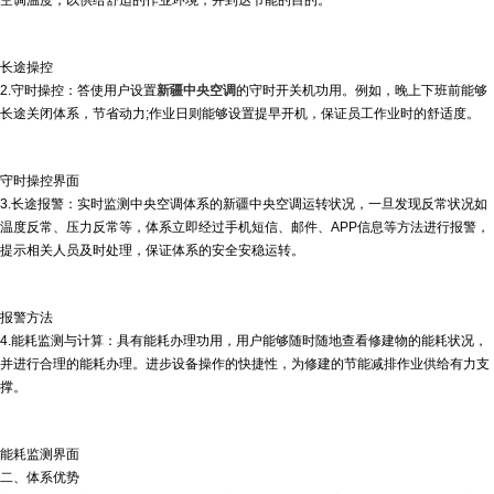
空调温度，以供给舒适的作业环境，并到达节能的目的。
长途操控
2.守时操控：答使用户设置
新疆中央空调
的守时开关机功用。例如，晚上下班前能够
长途关闭体系，节省动力;作业日则能够设置提早开机，保证员工作业时的舒适度。
守时操控界面
3.长途报警：实时监测中央空调体系的
新疆中央空调
运转状况，一旦发现反常状况如
温度反常、压力反常等，体系立即经过手机短信、邮件、APP信息等方法进行报警，
提示相关人员及时处理，保证体系的安全安稳运转。
报警方法
4.能耗监测与计算：具有能耗办理功用，用户能够随时随地查看修建物的能耗状况，
并进行合理的能耗办理。进步设备操作的快捷性，为修建的节能减排作业供给有力支
撑。
能耗监测界面
二、体系优势