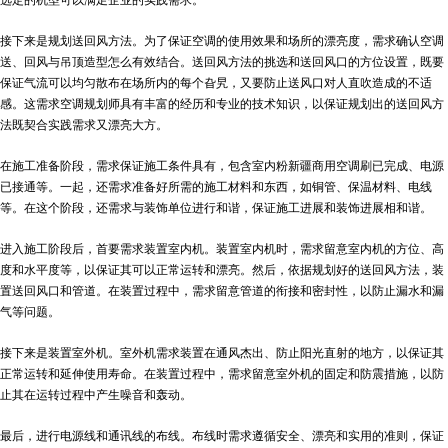
选定的机型可以满足企业的实践需求。
接下来是规划送回风方法。为了保证空调的使用效果和场所的漂亮度，需求确认空调
送、回风与吊顶造型怎么有效结合。送回风方法的挑选和送回风口的方位设置，既要
保证气流可以均匀散布在场所内的每个旮旯，又要防止送风口对人直吹造成的不适
感。这需求空调规划师具有丰富的经历和专业的技术知识，以保证规划出的送回风方
法既契合实践需求又漂亮大方。
在施工准备阶段，需求保证施工条件具有，包含室内粉
新疆商用空调
刷已完成、电源
已接通等。一起，还需求准备好所需的施工材料和东西，如铜管、保温材料、电线
等。在这个阶段，还需求与装饰单位进行和谐，保证施工进展和装饰进展相和谐。
进入施工阶段后，首要需求装置室内机。装置室内机时，需求留意室内机的方位、高
度和水平度等，以保证其可以正常运转和漂亮。然后，依据规划好的送回风方法，装
置送回风口和管道。在装置过程中，需求留意管道的衔接和密封性，以防止漏水和漏
气等问题。
接下来是装置室外机。室外机需求装置在通风杰出、防止阳光直射的地方，以保证其
正常运转和延伸使用寿命。在装置过程中，需求留意室外机的固定和防震措施，以防
止其在运转过程中产生噪音和轰动。
最后，进行电源线和通讯线的布线。布线时需求遵循安全、漂亮和实用的准则，保证