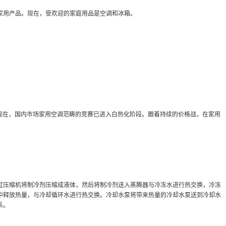
家用产品。现在，受欢迎的家庭用品是空调和冰箱。
现在，国内市场家用空调范畴的竞赛已进入白热化阶段。跟着持续的价格战，在家用
过压缩机将制冷剂压缩成液体，然后将制冷剂送入蒸腾器与冷冻水进行热交换，冷冻
中释放热量，与冷却循环水进行热交换。冷却水泵将带来热量的冷却水泵送到冷却水
系。