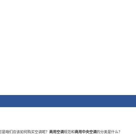
可是咱们应该如何购买空调呢？
商用空调
规范和
商用中央空调
的分类是什么？