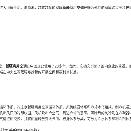
进入小康生活。渐渐地，越来越多的家庭
新疆商用空调
开端为他们的家庭购买高科技
史，
新疆商用空调
在中国现已使用了20多年。然而，它确实引起了国内企业的重视。
端在中央空调范畴寻找新的开展空间和赢利增长点。
循环体系、冷冻水
新疆商用空调
循环体系、风机线圈体系和冷却水塔组成。制冷机通
机出风口的冷却线圈，风机吹出冷空气，到达冷却的意图。蒸腾后的制冷剂在冷凝器
气进行热交换，并将热量释放到大气中。根据体系分类，可分为冷水体系和制冷剂体
热效果差的原因有哪些？