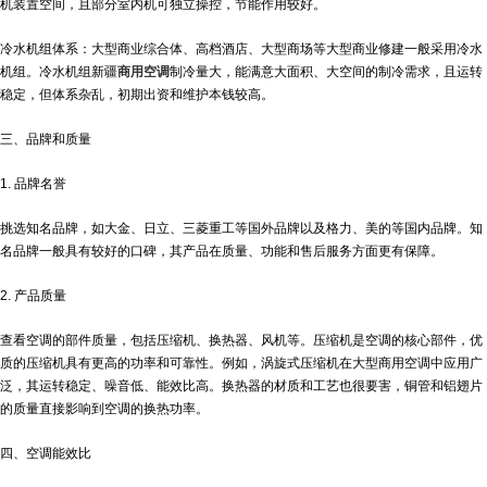
机装置空间，且部分室内机可独立操控，节能作用较好。
冷水机组体系：大型商业综合体、高档酒店、大型商场等大型商业修建一般采用冷水
机组。冷水机组
新疆
商用空调
制冷量大，能满意大面积、大空间的制冷需求，且运转
稳定，但体系杂乱，初期出资和维护本钱较高。
三、品牌和质量
1. 品牌名誉
挑选知名品牌，如大金、日立、三菱重工等国外品牌以及格力、美的等国内品牌。知
名品牌一般具有较好的口碑，其产品在质量、功能和售后服务方面更有保障。
2. 产品质量
查看空调的部件质量，包括压缩机、换热器、风机等。压缩机是空调的核心部件，优
质的压缩机具有更高的功率和可靠性。例如，涡旋式压缩机在大型商用空调中应用广
泛，其运转稳定、噪音低、能效比高。换热器的材质和工艺也很要害，铜管和铝翅片
的质量直接影响到空调的换热功率。
四、空调能效比