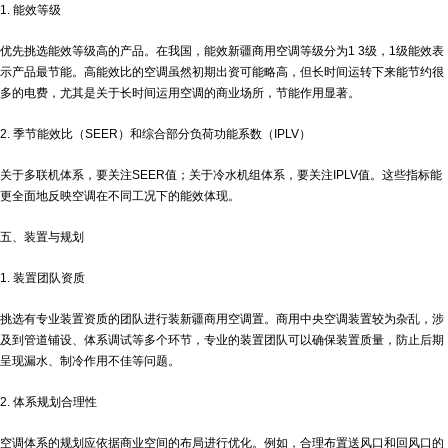
1. 能效等级
优先挑选能效等级高的产品。在我国，能效
新疆商用空调
等级分为1 3级，1级能效表
示产品最节能。高能效比的空调虽然初期出资可能略高，但长时间运转下来能节约很
多的电费，尤其是关于长时间运用空调的商业场所，节能作用显著。
2. 季节能效比（SEER）和综合部分负荷功能系数（IPLV）
关于多联机体系，要关注SEER值；关于冷水机组体系，要关注IPLV值。这些指标能
更全面地反映空调在不同工况下的能效体现。
五、装置与规划
1. 装置团队资质
挑选有专业装置资质的团队进行装
新疆商用空调
置。商用中央空调装置较为杂乱，涉
及到管道铺设、体系调试等多个环节，专业的装置团队可以确保装置质量，防止后期
呈现漏水、制冷作用不佳等问题。
2. 体系规划合理性
空调体系的规划应依据商业空间的布局进行优化。例如，合理布置送风口和回风口的